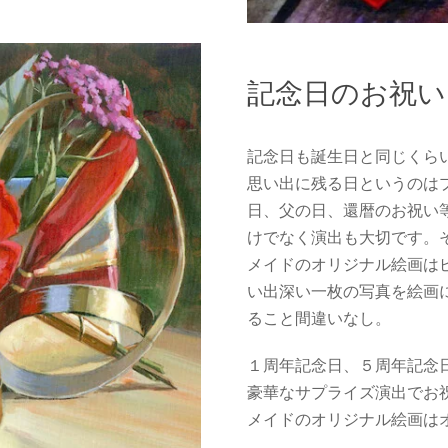
記念日のお祝
記念日も誕生日と同じくら
思い出に残る日というのは
日、父の日、還暦のお祝い
けでなく演出も大切です。
メイドのオリジナル絵画は
い出深い一枚の写真を絵画
ること間違いなし。
１周年記念日、５周年記念
豪華なサプライズ演出でお
メイドのオリジナル絵画は