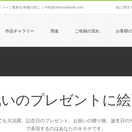
イメージ素材を本物の絵に
|
info@charcoalwork.com
絵に関す
作品ギャラリー
用途
ご依頼の流れ
お客様
祝いのプレゼントに絵
でも大活躍。記念日のプレゼント、お祝いの贈り物、誕生日の
で表現するのはあなたのキモチです。