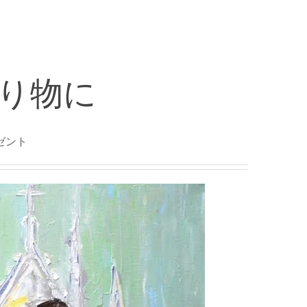
り物に
ゼント