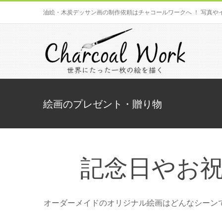
Skip
油絵・木炭デッサン画の制作依頼はチャコールワークへ ！ 写真や
to
content
絵画のプレゼント・贈り物
記念日やお
オーダーメイドのオリジナル絵画はどんなシーン