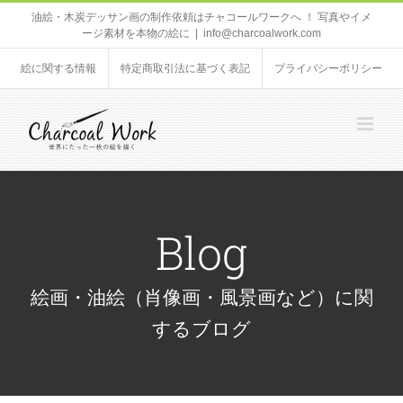
Skip
油絵・木炭デッサン画の制作依頼はチャコールワークへ ！ 写真やイメ
ージ素材を本物の絵に
|
info@charcoalwork.com
to
content
絵に関する情報
特定商取引法に基づく表記
プライバシーポリシー
Blog
絵画・油絵（肖像画・風景画など）に関
するブログ
油絵絵画の技法
油絵 初心者