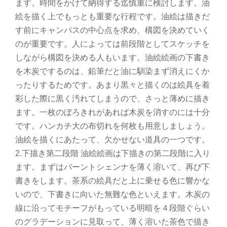
ます。時間をかけて納得する迄慎重に検討します。油
絵を描く上でもっとも重要な行程です。油絵は描きだ
す前にキャンパスの中心点を求め、構図を決めていく
のが重要です。人によっては前段階としてスケッチを
しながら構図を決める人もいます。油絵絵画の下書き
を木炭でするのは、鉛筆だと油に馴染まず消えにくか
ったりするためです。あまり黒々と描くのは絵具を着
彩した際に黒く汚れてしまうので、さっと薄めに描き
ます。一枚のぼろきれがあれば木炭を消すのには十分
です。ハンカチ大の布切れを何枚も用意しましょう。
油絵を描くにあたって、欠かせない道具の一つです。
2.下描き第二段階 油絵絵画は下描きの第二段階に入り
ます。まずはバーントシェンナを薄く溶いて、再び下
書きをします。茶系の絵具だと上に乗せる色に響かな
いので、下書きに向いた無難な色といえます。木炭の
線に沿ってモチーフがもっている明暗を４段階ぐらい
のグラデーションに見取って、薄く溶いた茶色で描き