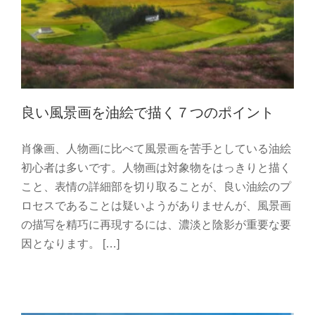
良い風景画を油絵で描く７つのポイント
肖像画、人物画に比べて風景画を苦手としている油絵
初心者は多いです。人物画は対象物をはっきりと描く
こと、表情の詳細部を切り取ることが、良い油絵のプ
ロセスであることは疑いようがありませんが、風景画
の描写を精巧に再現するには、濃淡と陰影が重要な要
風景画を油絵で描写する基本と工夫
因となります。 […]
油絵 初心者