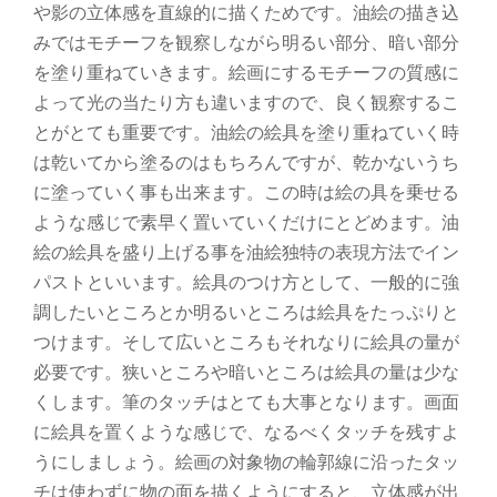
や影の立体感を直線的に描くためです。油絵の描き込
みではモチーフを観察しながら明るい部分、暗い部分
を塗り重ねていきます。絵画にするモチーフの質感に
よって光の当たり方も違いますので、良く観察するこ
とがとても重要です。油絵の絵具を塗り重ねていく時
は乾いてから塗るのはもちろんですが、乾かないうち
に塗っていく事も出来ます。この時は絵の具を乗せる
ような感じで素早く置いていくだけにとどめます。油
絵の絵具を盛り上げる事を油絵独特の表現方法でイン
パストといいます。絵具のつけ方として、一般的に強
調したいところとか明るいところは絵具をたっぷりと
つけます。そして広いところもそれなりに絵具の量が
必要です。狭いところや暗いところは絵具の量は少な
くします。筆のタッチはとても大事となります。画面
に絵具を置くような感じで、なるべくタッチを残すよ
うにしましょう。絵画の対象物の輪郭線に沿ったタッ
チは使わずに物の面を描くようにすると、立体感が出