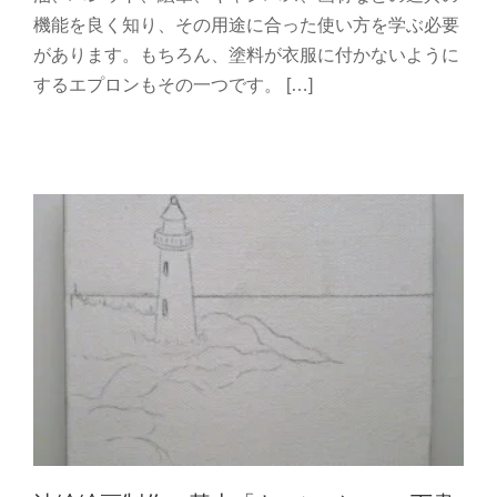
機能を良く知り、その用途に合った使い方を学ぶ必要
油絵絵画制作の基本「キャンバスへの下
があります。もちろん、塗料が衣服に付かないように
書き」
するエプロンもその一つです。 […]
油絵 初心者