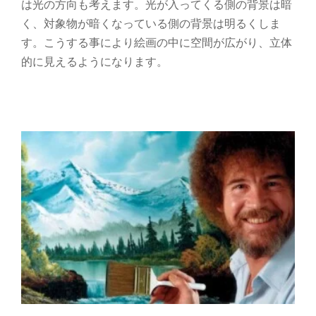
は光の方向も考えます。光が入ってくる側の背景は暗
く、対象物が暗くなっている側の背景は明るくしま
絵画の巨匠ボブ・ロスの初心者向け油絵
す。こうする事により絵画の中に空間が広がり、立体
描写
的に見えるようになります。
油絵 初心者