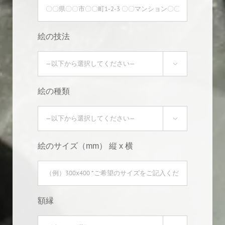
絵の技法

絵の種類

絵のサイズ（mm） 縦 x 横
額縁