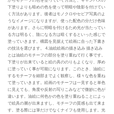
からモチーフの色を塗っていく方法と、キャンバスの
下塗りよりも暗めの色を使って明暗や陰影を付けてい
く方法があります。後者はモノクロやセピア写真のよ
うなイメージになりますが、使った配色の分だけ色味
があります。さらに明暗を付けるため光が当たってい
る方は明るく、陰になる方は暗くするといった感じで
塗っていきます。構図を見据えて絵画に合った下書き
の技法を選びます。 4.油絵絵画の描き込み 描き込み
とは油絵のモチーフの部分を塗り重ねて行く事です。
下塗りが出来ていると絵の具ののりもよくなり、厚め
に塗っていく事が可能になります。このとき、油絵に
するモチーフを細部までよく観察し、様々な色を重ね
て塗っていきます。絵画のモチーフは一見すると単色
に見えても、角度や反射の写りこみなどで微妙に色が
違います。油絵に何色かの色を塗り重ねることによっ
で絵具の層が出来ますし、モチーフの質感も出て来ま
す。塗る際には筆だけでなくナイフも使用します。光