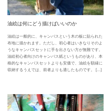
油絵は何にどう描けばいいのか
油絵は一般的に、キャンバスという木の板に貼られた
布地に描かれます。ただし、初心者はいきなりそのよ
うなキャンバスセットに手を出さない方が無難です。
油絵初心者向けのキャンバス紙というものがあり、本
油絵、アクリル画を描く絵筆の選択ガイ
格的なキャンバスセットよりも安価で、油絵を額縁に
ド
収納するうえでは、前者よりも適したものです。 […]
油絵 初心者