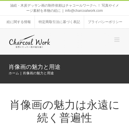
Skip
油絵・木炭デッサン画の制作依頼はチャコールワークへ ！ 写真やイメ
ージ素材を本物の絵に
|
info@charcoalwork.com
to
content
絵に関する情報
特定商取引法に基づく表記
プライバシーポリシー
肖像画の魅力と用途
ホーム
肖像画の魅力と用途
肖像画の魅力は永遠に
続く普遍性