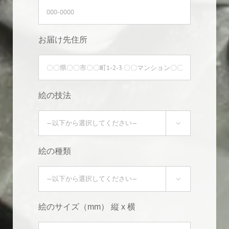
お届け先住所
絵の技法

絵の種類

絵のサイズ（mm） 縦 x 横