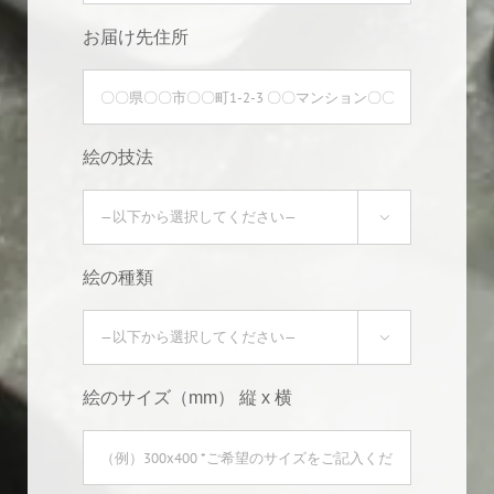
お届け先住所
絵の技法

絵の種類

絵のサイズ（mm） 縦 x 横