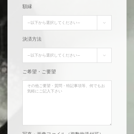
額縁

決済方法

ご希望・ご要望