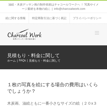
Skip
油絵・木炭デッサン画の制作依頼はチャコールワークへ ！ 写真やイメ
ージ素材を本物の絵に
|
info@charcoalwork.com
to
content
絵に関する情報
特定商取引法に基づく表記
プライバシーポリシー
見積もり・料金に関して
FAQs
ホーム
見積もり・料金に関して
１枚の写真を絵にする場合の費用はいくら
でしょうか？
木炭画、油絵ともに一番小さなサイズの絵（２０x３