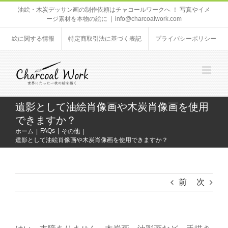
Skip
油絵・木炭デッサン画の制作依頼はチャコールワークへ ！ 写真やイメ
ージ素材を本物の絵に
|
info@charcoalwork.com
to
content
絵に関する情報
特定商取引法に基づく表記
プライバシーポリシー
遺影として油絵肖像画や木炭肖像画を使用
できますか？
FAQs
ホーム
その他
遺影として油絵肖像画や木炭肖像画を使用できますか？
前
次