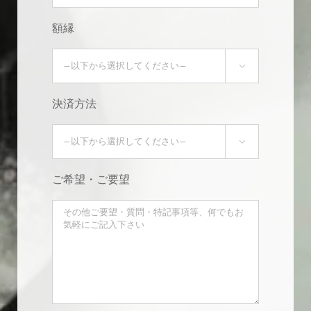
額縁

決済方法

ご希望・ご要望