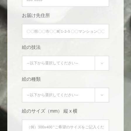
お届け先住所
絵の技法

絵の種類

絵のサイズ（mm） 縦 x 横