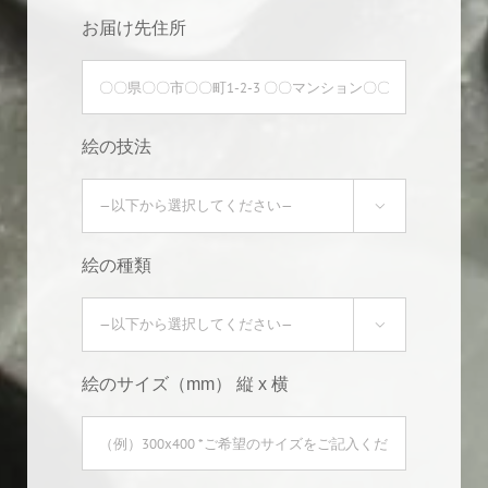
お届け先住所
絵の技法

絵の種類

絵のサイズ（mm） 縦 x 横