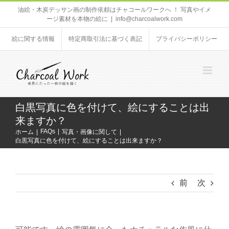
Skip
油絵・木炭デッサン画の制作依頼はチャコールワークへ ！ 写真やイメ
ージ素材を本物の絵に
|
info@charcoalwork.com
to
content
絵に関する情報
特定商取引法に基づく表記
プライバシーポリシー
白黒写真に色を付けて、絵にすることは出
来ますか？
FAQs
ホーム
写真・画像に関して
白黒写真に色を付けて、絵にすることは出来ますか？
前
次