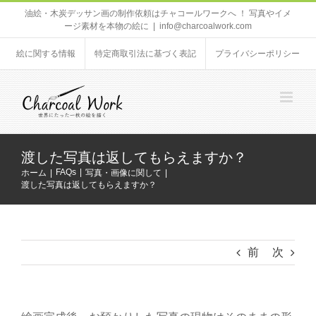
Skip
油絵・木炭デッサン画の制作依頼はチャコールワークへ ！ 写真やイメ
ージ素材を本物の絵に
|
info@charcoalwork.com
to
content
絵に関する情報
特定商取引法に基づく表記
プライバシーポリシー
渡した写真は返してもらえますか？
FAQs
ホーム
写真・画像に関して
渡した写真は返してもらえますか？
前
次