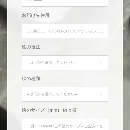
お届け先住所
絵の技法

絵の種類

絵のサイズ（mm） 縦 x 横