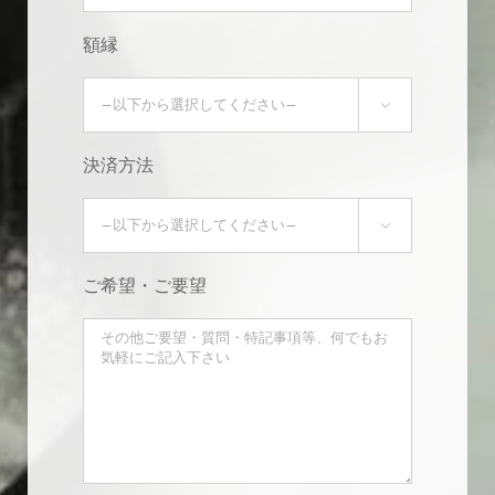
額縁

決済方法

ご希望・ご要望