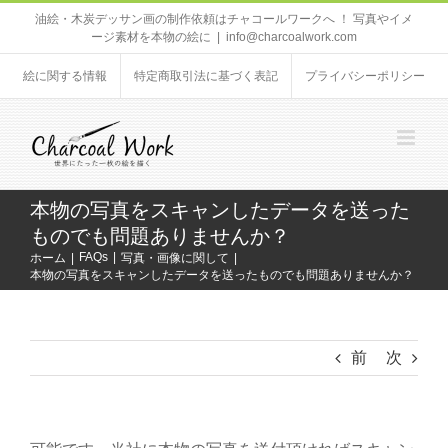
Skip
油絵・木炭デッサン画の制作依頼はチャコールワークへ ！ 写真やイメ
ージ素材を本物の絵に
|
info@charcoalwork.com
to
content
絵に関する情報
特定商取引法に基づく表記
プライバシーポリシー
本物の写真をスキャンしたデータを送った
ものでも問題ありませんか？
FAQs
ホーム
写真・画像に関して
本物の写真をスキャンしたデータを送ったものでも問題ありませんか？
前
次