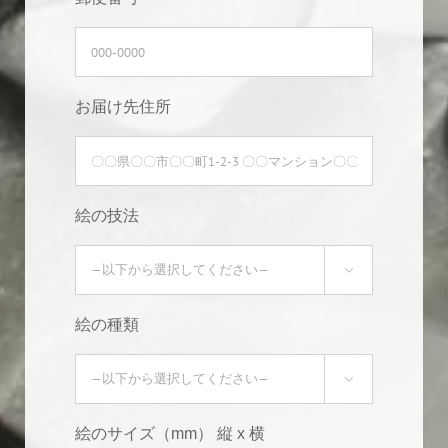
お届け先住所
絵の技法

絵の種類

絵のサイズ（mm） 縦 x 横