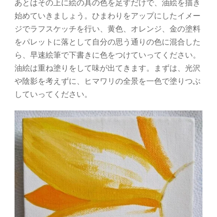
あとはその上に絵の具の色を足すだけで、油絵を描き
始めていきましょう。ひまわりをアップにしたイメー
ジでラフスケッチを行い、黄色、オレンジ、金の塗料
をパレットに落として自分の思う通りの色に混合した
ら、早速絵筆で下書きに色をつけていってください。
油絵は重ね塗りをして味が出てきます。まずは、光沢
や陰影を考えずに、ヒマワリの全景を一色で塗りつぶ
していってください。