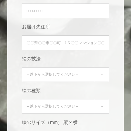
お届け先住所
絵の技法

絵の種類

絵のサイズ（mm） 縦 x 横