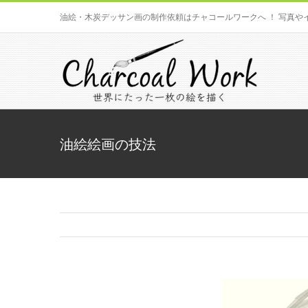
Skip
油絵・木炭デッサン画の制作依頼はチャコールワークへ ！ 写真や
to
content
油絵絵画の技法