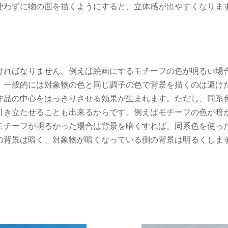
使わずに物の面を描くようにすると、立体感が出やすくなりま
ければなりません。例えば絵画にするモチーフの色が明るい場
。一般的には対象物の色と同じ調子の色で背景を描くのは避け
作品の中心をはっきりさせる効果が生まれます。ただし、同系
引き立たせることも出来るからです。例えばモチーフの色が暗
モチーフが明るかった場合は背景を暗くすれば、同系色を使っ
向け油絵描写
良い風景
の背景は暗く、対象物が暗くなっている側の背景は明るくしま