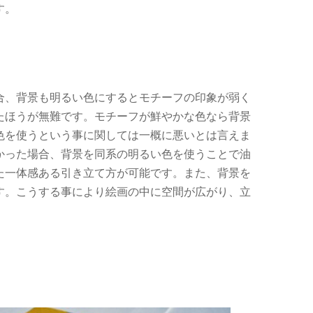
す。
合、背景も明るい色にするとモチーフの印象が弱く
たほうが無難です。モチーフが鮮やかな色なら背景
色を使うという事に関しては一概に悪いとは言えま
かった場合、背景を同系の明るい色を使うことで油
た一体感ある引き立て方が可能です。また、背景を
画を油絵で描く７つのポイント
す。こうする事により絵画の中に空間が広がり、立