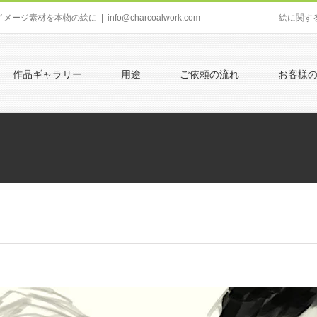
イメージ素材を本物の絵に
|
info@charcoalwork.com
絵に関す
作品ギャラリー
用途
ご依頼の流れ
お客様