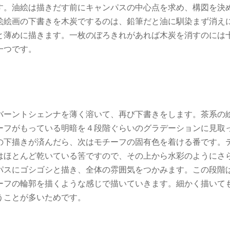
す。油絵は描きだす前にキャンパスの中心点を求め、構図を決
絵絵画の下書きを木炭でするのは、鉛筆だと油に馴染まず消え
と薄めに描きます。一枚のぼろきれがあれば木炭を消すのには
一つです。
バーントシェンナを薄く溶いて、再び下書きをします。茶系の
ーフがもっている明暗を４段階ぐらいのグラデーションに見取
の下描きが済んだら、次はモチーフの固有色を着ける番です。
はほとんど乾いている筈ですので、その上から水彩のようにさ
パスにゴシゴシと描き、全体の雰囲気をつかみます。この段階
ーフの輪郭を描くような感じで描いていきます。細かく描いて
うことが多いためです。