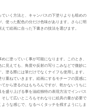
っていく方法と、キャンバスの下塗りよりも暗めの
が、使った配色の分だけ色味があります。さらに明
据えて絵画に合った下書きの技法を選びます。
厚めに塗っていく事が可能になります。このとき、
色に見えても、角度や反射の写りこみなどで微妙に
す。塗る際には筆だけでなくナイフも使用します。
塗り重ねていきます。絵画にするモチーフの質感に
いてから塗るのはもちろんですが、乾かないうちに
具を盛り上げる事を油絵独特の表現方法でインパス
。そして広いところもそれなりに絵具の量が必要で
くような感じで、なるべくタッチを残すようにしま